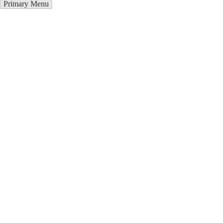
Primary Menu
Металлоконструкции в
Черемхово
Отправьте заявку в период действия акции!
и получите бонус.