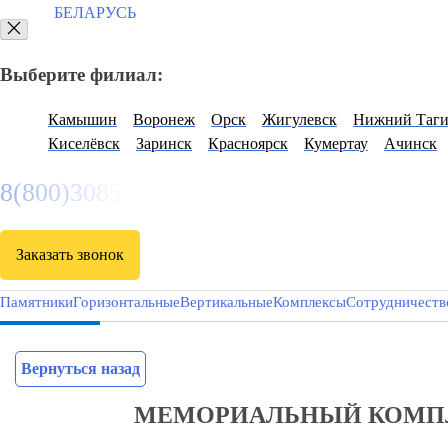
БЕЛАРУСЬ
Выберите филиал:
Камышин
Воронеж
Орск
Жигулевск
Нижний Таг
Киселёвск
Заринск
Красноярск
Кумертау
Ачинск
8(800)3085303
Заказать звонок
Памятники
Горизонтальные
Вертикальные
Комплексы
Сотрудничеств
Вернуться назад
МЕМОРИАЛЬНЫЙ КОМПЛ