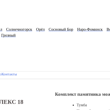
ил
Солнечногорск
Орёл
Сосновый Бор
Наро-Фоминск
В
Грозный
о
Контакты
Комплект памятника мож
ЕКC 18
Тумба