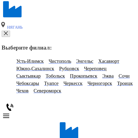
НЯГАНЬ
Выберите филиал:
Усть-Илимск
Чистополь
Энгельс
Хасавюрт
Южно-Сахалинск
Рубцовск
Череповец
Сыктывкар
Тобольск
Прокопьевск
Эжва
Сочи
Чебоксары
Туапсе
Черкесск
Черногорск
Троицк
Чехов
Североморск