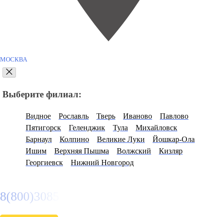
МОСКВА
Выберите филиал:
Видное
Рославль
Тверь
Иваново
Павлово
Пятигорск
Геленджик
Тула
Михайловск
Барнаул
Колпино
Великие Луки
Йошкар-Ола
Ишим
Верхняя Пышма
Волжский
Кизляр
Георгиевск
Нижний Новгород
8(800)3085303