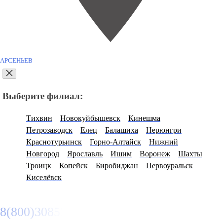
АРСЕНЬЕВ
Выберите филиал:
Тихвин
Новокуйбышевск
Кинешма
Петрозаводск
Елец
Балашиха
Нерюнгри
Краснотурьинск
Горно-Алтайск
Нижний
Новгород
Ярославль
Ишим
Воронеж
Шахты
Троицк
Копейск
Биробиджан
Первоуральск
Киселёвск
8(800)3085303