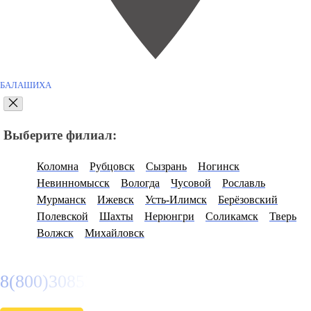
БАЛАШИХА
Выберите филиал:
Коломна
Рубцовск
Сызрань
Ногинск
Невинномысск
Вологда
Чусовой
Рославль
Мурманск
Ижевск
Усть-Илимск
Берёзовский
Полевской
Шахты
Нерюнгри
Соликамск
Тверь
Волжск
Михайловск
8(800)3085303