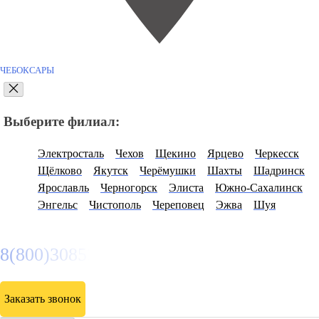
ЧЕБОКСАРЫ
Выберите филиал:
Электросталь
Чехов
Щекино
Ярцево
Черкесск
Щёлково
Якутск
Черёмушки
Шахты
Шадринск
Ярославль
Черногорск
Элиста
Южно-Сахалинск
Энгельс
Чистополь
Череповец
Эжва
Шуя
8(800)3085303
Заказать звонок