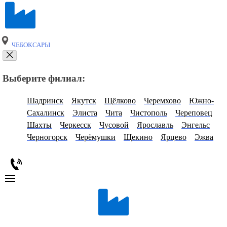
ЧЕБОКСАРЫ
Выберите филиал:
Шадринск
Якутск
Щёлково
Черемхово
Южно-
Сахалинск
Элиста
Чита
Чистополь
Череповец
Шахты
Черкесск
Чусовой
Ярославль
Энгельс
Черногорск
Черёмушки
Щекино
Ярцево
Эжва