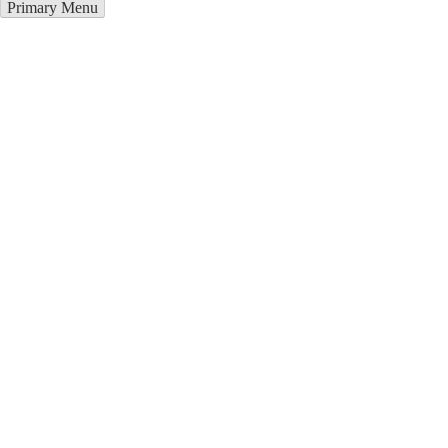
Primary Menu
Металлоконструкции в
Чебоксарах
Отправьте заявку в период действия акции!
и получите бонус.