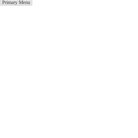
Primary Menu
Металлоконструкции в Чехове
Отправьте заявку в период действия акции!
и получите бонус.