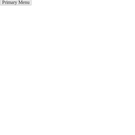
Primary Menu
Металлоконструкции в
Черкесске
Отправьте заявку в период действия акции!
и получите бонус.