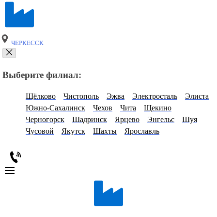
ЧЕРКЕССК
Выберите филиал:
Щёлково
Чистополь
Эжва
Электросталь
Элиста
Южно-Сахалинск
Чехов
Чита
Щекино
Черногорск
Шадринск
Ярцево
Энгельс
Шуя
Чусовой
Якутск
Шахты
Ярославль