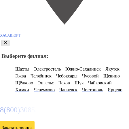
ХАСАВЮРТ
Выберите филиал:
Шахты
Электросталь
Южно-Сахалинск
Якутск
Эжва
Челябинск
Чебоксары
Чусовой
Щекино
Щёлково
Энгельс
Чехов
Шуя
Чайковский
Химки
Черемхово
Чапаевск
Чистополь
Ярцево
8(800)3085303
Заказать звонок