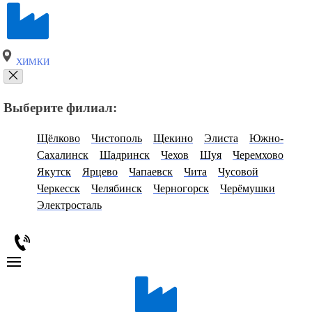
ХИМКИ
Выберите филиал:
Щёлково
Чистополь
Щекино
Элиста
Южно-
Сахалинск
Шадринск
Чехов
Шуя
Черемхово
Якутск
Ярцево
Чапаевск
Чита
Чусовой
Черкесск
Челябинск
Черногорск
Черёмушки
Электросталь