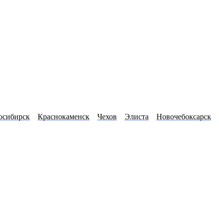
осибирск
Краснокаменск
Чехов
Элиста
Новочебоксарск