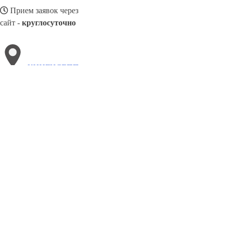
Прием заявок через
сайт -
круглосуточно
КИНГИСЕПП
Выберите филиал:
Рубцовск
Чапаевск
Орёл
Красноярск
Шахты
Пск
Невинномысск
Туапсе
Черемхово
8(800)3085303
Заказать звонок
Металлоконструкции в Кингисеппе
Изготовление
Услуги
Цены
Сотру