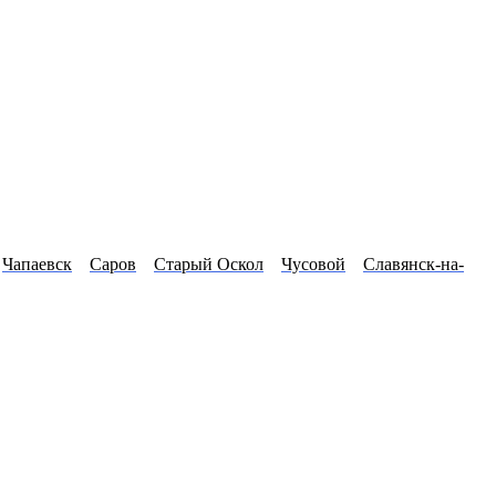
Чапаевск
Саров
Старый Оскол
Чусовой
Славянск-на-