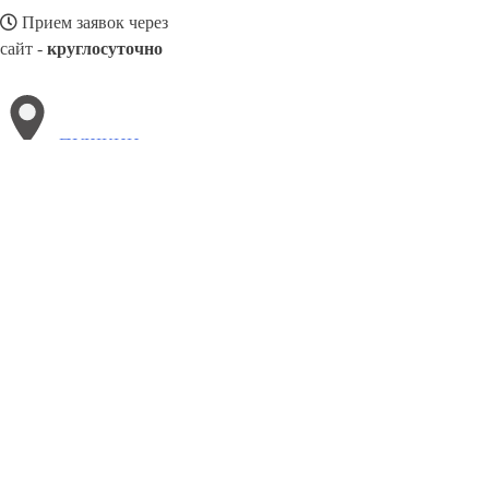
Прием заявок через
сайт -
круглосуточно
ПУШКИН
Выберите филиал:
Соликамск
Северодвинск
Ярцево
Ставрополь
Том
Челябинск
Салехард
Ржев
Рыбинск
Сальск
8(800)3085303
Заказать звонок
Металлоконструкции в Пушкине
Изготовление
Услуги
Цены
Сотрудни