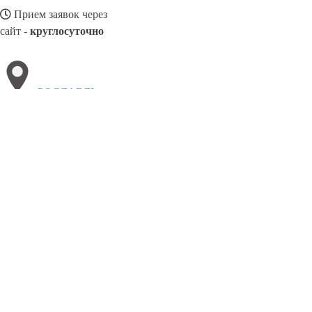
Прием заявок через
сайт -
круглосуточно
РОСЛАВЛЬ
Выберите филиал:
Талнах
Рыбинск
Сургут
Фрязево
Чистополь
Чер
Североморск
Рубцовск
Черёмушки
Серпухов
8(800)3085303
Заказать звонок
Металлоконструкции в Рославле
Изготовление
Услуги
Цены
Сотрудни