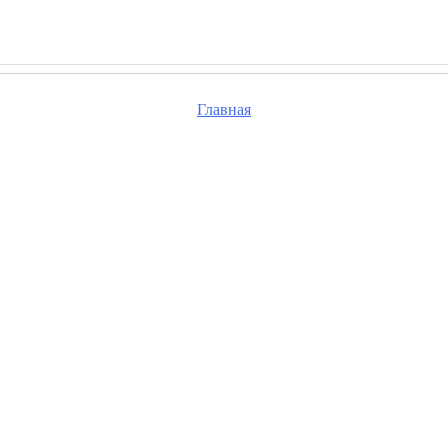
Главная
та, проверьте правильность набранного вами адре