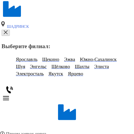
ШАДРИНСК
Выберите филиал:
Ярославль
Щекино
Эжва
Южно-Сахалинск
Шуя
Энгельс
Щёлково
Шахты
Элиста
Электросталь
Якутск
Ярцево
Прием заявок через