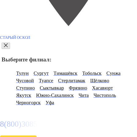
СТАРЫЙ ОСКОЛ
Выберите филиал:
Тулун
Сургут
Тимашёвск
Тобольск
Сунжа
Чусовой
Туапсе
Стерлитамак
Щёлково
Ступино
Сыктывкар
Фрязино
Хасавюрт
Якутск
Южно-Сахалинск
Чита
Чистополь
Черногорск
Уфа
8(800)3085303