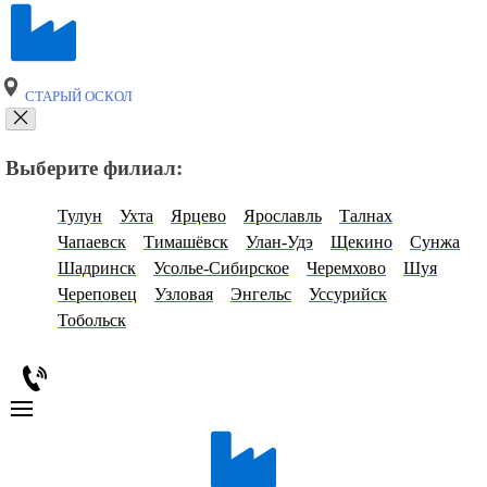
СТАРЫЙ ОСКОЛ
Выберите филиал:
Тулун
Ухта
Ярцево
Ярославль
Талнах
Чапаевск
Тимашёвск
Улан-Удэ
Щекино
Сунжа
Шадринск
Усолье-Сибирское
Черемхово
Шуя
Череповец
Узловая
Энгельс
Уссурийск
Тобольск