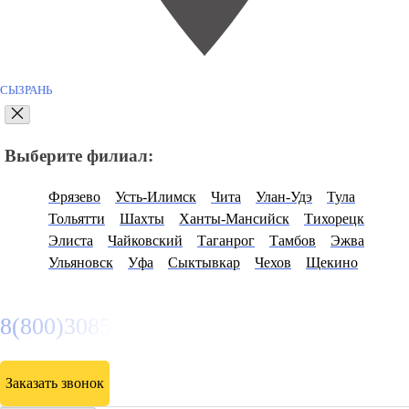
СЫЗРАНЬ
Выберите филиал:
Фрязево
Усть-Илимск
Чита
Улан-Удэ
Тула
Тольятти
Шахты
Ханты-Мансийск
Тихорецк
Элиста
Чайковский
Таганрог
Тамбов
Эжва
Ульяновск
Уфа
Сыктывкар
Чехов
Щекино
8(800)3085303
Заказать звонок