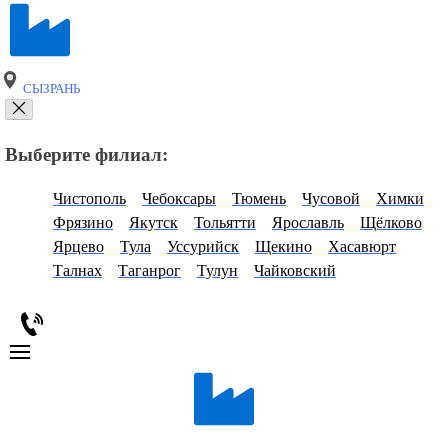
СЫЗРАНЬ
Выберите филиал:
Чистополь
Чебоксары
Тюмень
Чусовой
Химки
Фрязино
Якутск
Тольятти
Ярославль
Щёлково
Ярцево
Тула
Уссурийск
Щекино
Хасавюрт
Талнах
Таганрог
Тулун
Чайковский