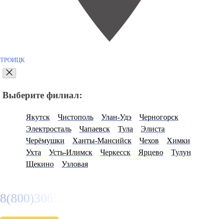
ТРОИЦК
Выберите филиал:
Якутск
Чистополь
Улан-Удэ
Черногорск
Электросталь
Чапаевск
Тула
Элиста
Черёмушки
Ханты-Мансийск
Чехов
Химки
Ухта
Усть-Илимск
Черкесск
Ярцево
Тулун
Щекино
Узловая
8(800)3085303