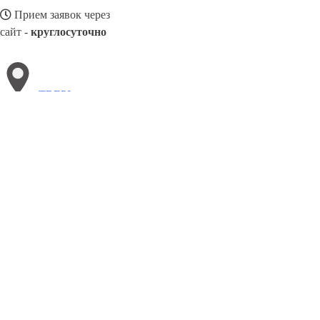
Прием заявок через
сайт -
круглосуточно
ТВЕРЬ
Выберите филиал:
Тула
Томск
Чайковский
Чита
Черкесск
Улан-Удэ
Шуя
Черемхово
Тюмень
8(800)3085303
Заказать звонок
Металлоконструкции в Твери
Изготовление
Услуги
Цены
Сотрудничес