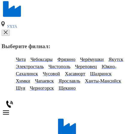
УХТА
Выберите филиал:
Чита
Чебоксары
Фрязино
Черёмушки
Якутск
Электросталь
Чистополь
Череповец
Южно-
Сахалинск
Чусовой
Хасавюрт
Шадринск
Химки
Чапаевск
Ярославль
Ханты-Мансийск
Шуя
Черногорск
Щекино