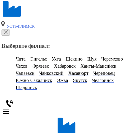
УСТЬ-ИЛИМСК
Выберите филиал:
Чита
Энгельс
Ухта
Щекино
Шуя
Черемхово
Чехов
Фрязево
Хабаровск
Ханты-Мансийск
Чапаевск
Чайковский
Хасавюрт
Череповец
Южно-Сахалинск
Эжва
Якутск
Челябинск
Шадринск