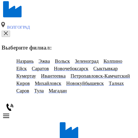
ВОЛГОГРАД
Выберите филиал:
Назрань
Эжва
Вольск
Зеленоград
Колпино
Ейск
Саратов
Новочебоксарск
Сыктывкар
Кумертау
Ивантеевка
Петропавловск-Камчатский
Киров
Михайловск
Новокуйбышевск
Талнах
Саров
Тула
Магадан