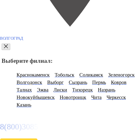
ВОЛГОГРАД
Выберите филиал:
Краснокаменск
Тобольск
Соликамск
Зеленогорск
Волгодонск
Выборг
Сызрань
Пермь
Ковров
Талнах
Эжва
Лиски
Тихорецк
Назрань
Новокуйбышевск
Новотроицк
Чита
Черкесск
Казань
8(800)3085303