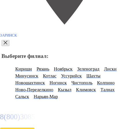
ЗАРИНСК
Выберите филиал:
Кириши
Рязань
Ноябрьск
Зеленоград
Лиски
Минусинск
Котлас
Уссурийск
Шахты
Новошахтинск
Ногинск
Чистополь
Колпино
Ново-Переделкино
Кызыл
Климовск
Талнах
Сальск
Нарьян-Мар
8(800)3085303