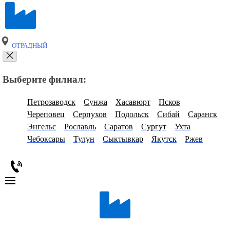
ОТРАДНЫЙ
Выберите филиал:
Петрозаводск
Сунжа
Хасавюрт
Псков
Череповец
Серпухов
Подольск
Сибай
Саранск
Энгельс
Рославль
Саратов
Сургут
Ухта
Чебоксары
Тулун
Сыктывкар
Якутск
Ржев