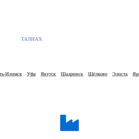
ТАЛНАХ
ть-Илимск
Уфа
Якутск
Шадринск
Щёлково
Элиста
Яр