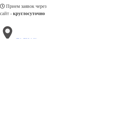
Прием заявок через
сайт -
круглосуточно
ТАЛНАХ
Выберите филиал:
Эжва
Тверь
Череповец
Тихвин
Улан-Удэ
Уфа
Я
Ульяновск
Щекино
8(800)3085303
Заказать звонок
Металлоконструкции в Талнахе
Изготовление
Услуги
Цены
Сотруднич