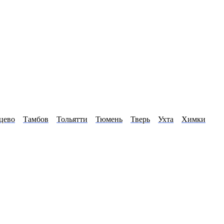
цево
Тамбов
Тольятти
Тюмень
Тверь
Ухта
Химки