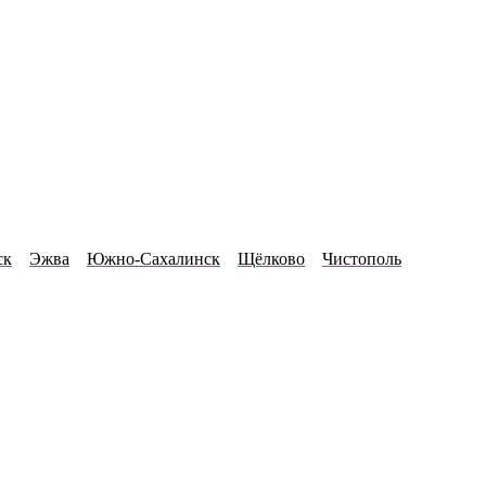
ск
Эжва
Южно-Сахалинск
Щёлково
Чистополь