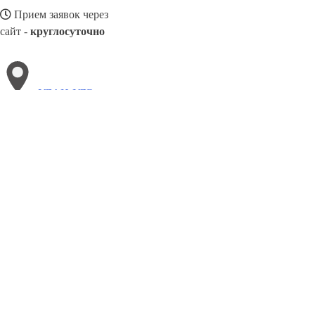
Прием заявок через
сайт -
круглосуточно
УЛАН-УДЭ
Выберите филиал:
Черемхово
Черногорск
Черкесск
Электросталь
Чех
Хасавюрт
Хабаровск
Щёлково
Ульяновск
Черёмуш
8(800)3085303
Заказать звонок
Металлоконструкции в Улан-Удэ
Изготовление
Услуги
Цены
Сотрудни