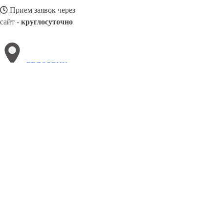
Прием заявок через
сайт -
круглосуточно
БЕЛОРЕЦК
Выберите филиал:
Ступино
Электросталь
Реутов
Киров
Чапаевск
М
Будённовск
Ульяновск
Тихвин
Дербент
8(800)3085303
Заказать звонок
Металлоконструкции в Белорецке
Изготовление
Услуги
Цены
Сотрудн