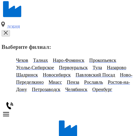
ЛОБНЯ
Выберите филиал:
Чехов
Талнах
Наро-Фоминск
Прокопьевск
Усолье-Сибирское
Первоуральск
Тула
Назарово
Шадринск
Новосибирск
Павловский Посад
Ново-
Переделкино
Миасс
Пенза
Рославль
Ростов-на-
Дону
Петрозаводск
Челябинск
Оренбург