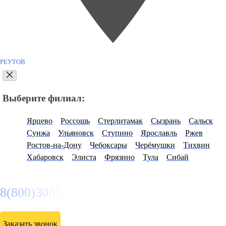
РЕУТОВ
Выберите филиал:
Ярцево
Россошь
Стерлитамак
Сызрань
Сальск
Сунжа
Ульяновск
Ступино
Ярославль
Ржев
Ростов-на-Дону
Чебоксары
Черёмушки
Тихвин
Хабаровск
Элиста
Фрязино
Тула
Сибай
8(800)3085303
Заказать звонок