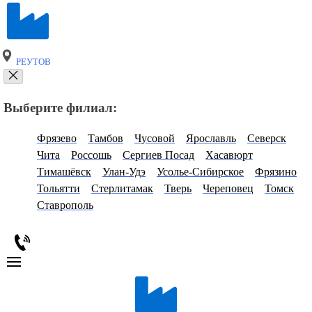
РЕУТОВ
Выберите филиал:
Фрязево
Тамбов
Чусовой
Ярославль
Северск
Чита
Россошь
Сергиев Посад
Хасавюрт
Тимашёвск
Улан-Удэ
Усолье-Сибирское
Фрязино
Тольятти
Стерлитамак
Тверь
Череповец
Томск
Ставрополь