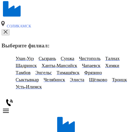
СОЛИКАМСК
Выберите филиал:
Улан-Удэ
Сызрань
Сунжа
Чистополь
Талнах
Шадринск
Ханты-Мансийск
Чапаевск
Химки
Тамбов
Энгельс
Тимашёвск
Фрязино
Сыктывкар
Челябинск
Элиста
Щёлково
Троицк
Усть-Илимск