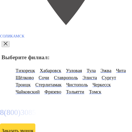
СОЛИКАМСК
Выберите филиал:
Тихорецк
Хабаровск
Узловая
Тула
Эжва
Чита
Щёлково
Сочи
Ставрополь
Элиста
Сургут
Троицк
Стерлитамак
Чистополь
Черкесск
Чайковский
Фрязево
Тольятти
Томск
8(800)3085303
Заказать звонок