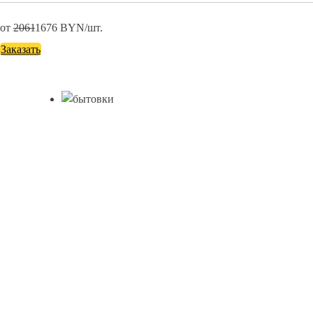
от
2061
1676
BYN/шт.
Заказать