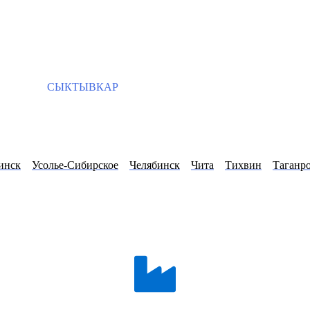
СЫКТЫВКАР
инск
Усолье-Сибирское
Челябинск
Чита
Тихвин
Таганр