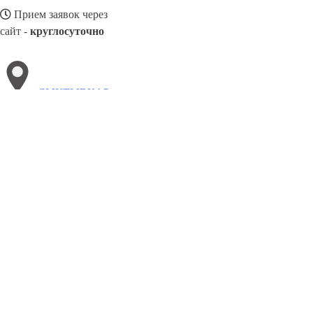
Прием заявок через
сайт -
круглосуточно
СЫКТЫВКАР
Выберите филиал:
Тверь
Хабаровск
Тюмень
Химки
Чехов
Эжва
Ч
Чистополь
Ухта
8(800)3085303
Заказать звонок
Металлоконструкции в Сыктывкаре
Изготовление
Услуги
Цены
Сотру