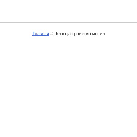
Главная
-> Благоустройство могил
ойство могил - www.metallurg-f
Благоустройство могил в Абакане
Благоустройство могил в Александрове