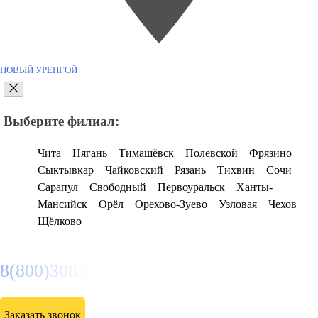
НОВЫЙ УРЕНГОЙ
Выберите филиал:
Чита
Нягань
Тимашёвск
Полевской
Фрязино
Сыктывкар
Чайковский
Рязань
Тихвин
Сочи
Сарапул
Свободный
Первоуральск
Ханты-
Мансийск
Орёл
Орехово-Зуево
Узловая
Чехов
Щёлково
8(800)3085303
Заказать звонок