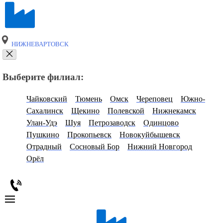
НИЖНЕВАРТОВСК
Выберите филиал:
Чайковский
Тюмень
Омск
Череповец
Южно-
Сахалинск
Щекино
Полевской
Нижнекамск
Улан-Удэ
Шуя
Петрозаводск
Одинцово
Пушкино
Прокопьевск
Новокуйбышевск
Отрадный
Сосновый Бор
Нижний Новгород
Орёл