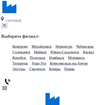
ЗАРЕЧНЫЙ
Выберите филиал:
Кемерово
Михайловск
Нерюнгри
Чебоксары
Соликамск
Майкоп
Южно-Сахалинск
Кызыл
Копейск
Подольск
Ноябрьск
Мурманск
Тихорецк
Улан-Удэ
Комсомольск-на-Амуре
Энгельс
Смоленск
Кимры
Пермь